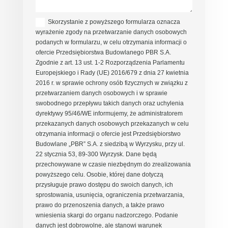
Skorzystanie z powyższego formularza oznacza
wyrażenie zgody na przetwarzanie danych osobowych
podanych w formularzu, w celu otrzymania informacji o
ofercie Przedsiębiorstwa Budowlanego PBR S.A.
Zgodnie z art. 13 ust. 1-2 Rozporządzenia Parlamentu
Europejskiego i Rady (UE) 2016/679 z dnia 27 kwietnia
2016 r. w sprawie ochrony osób fizycznych w związku z
przetwarzaniem danych osobowych i w sprawie
swobodnego przepływu takich danych oraz uchylenia
dyrektywy 95/46/WE informujemy, że administratorem
przekazanych danych osobowych przekazanych w celu
otrzymania informacji o ofercie jest Przedsiębiorstwo
Budowlane „PBR” S.A. z siedzibą w Wyrzysku, przy ul.
22 stycznia 53, 89-300 Wyrzysk. Dane będą
przechowywane w czasie niezbędnym do zrealizowania
powyższego celu. Osobie, której dane dotyczą
przysługuje prawo dostępu do swoich danych, ich
sprostowania, usunięcia, ograniczenia przetwarzania,
prawo do przenoszenia danych, a także prawo
wniesienia skargi do organu nadzorczego. Podanie
danych jest dobrowolne, ale stanowi warunek