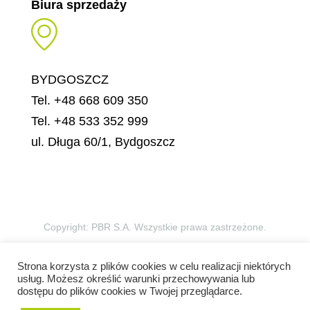
Biura sprzedaży
BYDGOSZCZ
Tel. +48 668 609 350
Tel. +48 533 352 999
ul. Długa 60/1, Bydgoszcz
Copyright: PBR S.A. Wszystkie prawa zastrzeżone.
Projekt i wykonanie:
Agencja Interaktywna Sas
Strona korzysta z plików cookies w celu realizacji niektórych
usług. Możesz określić warunki przechowywania lub
Design
dostępu do plików cookies w Twojej przeglądarce.